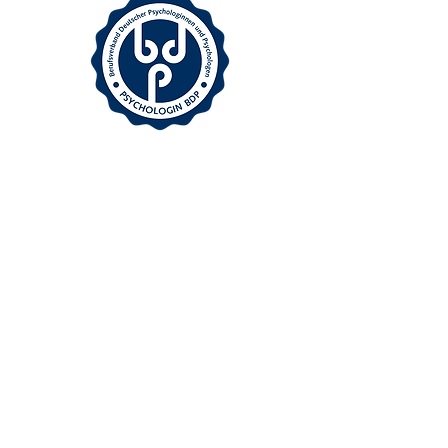
Diagnostik
Akute Krisen
Angst und Panik
Burnout
Anpassungsprobleme
Trauerbegleitung
Depressionen
Schlafstörungen
Posttraumatische
Belastungsstörungen